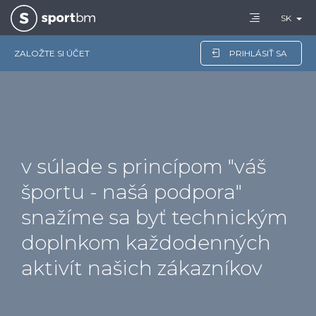
SK
ZALOŽTE SI ÚČET
PRIHLÁSIŤ SA
v súlade s princípom "váš
športu - našá podpora"
snažíme sa byť technickým
doplnkom každodenných
aktivít našich zákazníkov