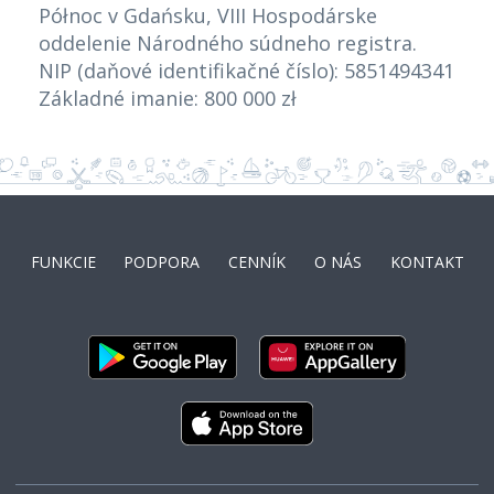
Północ v Gdańsku, VIII Hospodárske
oddelenie Národného súdneho registra.
NIP (daňové identifikačné číslo): 5851494341
Základné imanie: 800 000 zł
FUNKCIE
PODPORA
CENNÍK
O NÁS
KONTAKT