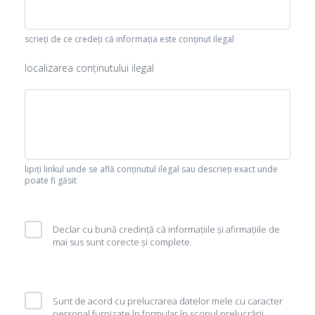
scrieți de ce credeți că informația este conținut ilegal
localizarea conținutului ilegal
lipiți linkul unde se află conținutul ilegal sau descrieți exact unde
poate fi găsit
Declar cu bună credință că informațiile și afirmațiile de
mai sus sunt corecte și complete.
Sunt de acord cu prelucrarea datelor mele cu caracter
personal furnizate în formular în scopul prelucrării