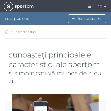
RO
CREAȚI UN CONT
ÎNREGISTRARE
caracteristici
cunoașteți principalele
caracteristici ale sportbm
și simplificați-vă munca de zi cu
zi