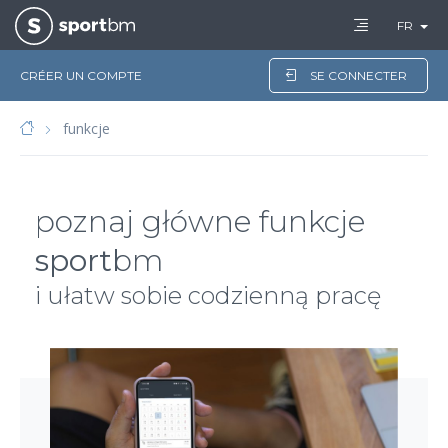
FR
CRÉER UN COMPTE
SE CONNECTER
funkcje
poznaj główne funkcje
sport
bm
i ułatw sobie codzienną pracę